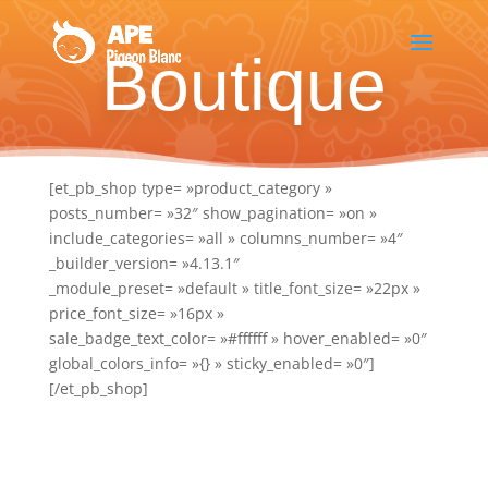
Boutique
[et_pb_shop type= »product_category »
posts_number= »32″ show_pagination= »on »
include_categories= »all » columns_number= »4″
_builder_version= »4.13.1″
_module_preset= »default » title_font_size= »22px »
price_font_size= »16px »
sale_badge_text_color= »#ffffff » hover_enabled= »0″
global_colors_info= »{} » sticky_enabled= »0″]
[/et_pb_shop]