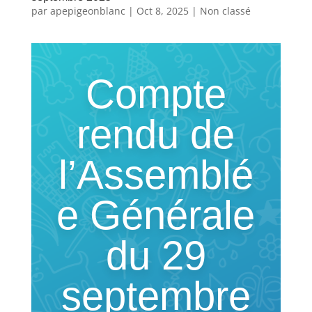
par
apepigeonblanc
|
Oct 8, 2025
|
Non classé
Compte
rendu de
l’Assemblé
e Générale
du 29
septembre