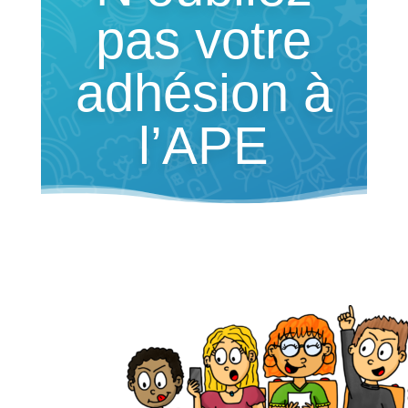
pas votre
adhésion à
l’APE